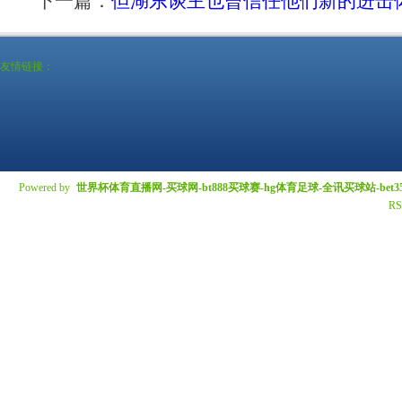
下一篇：
但湖东谈主也曾信任他们新的进击
友情链接：
Powered by
世界杯体育直播网-买球网-bt888买球赛-hg体育足球-全讯买球站-bet3
R