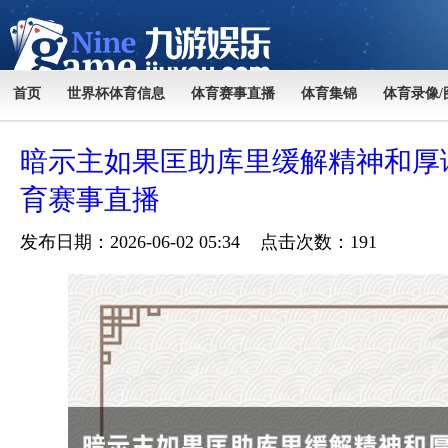
首页
世界杯体育信息
体育赛事直播
体育集锦
体育录像/
暗示主如果匡助库里缓解精神和厚
育赛事直播
发布日期：2026-06-02 05:34 点击次数：191