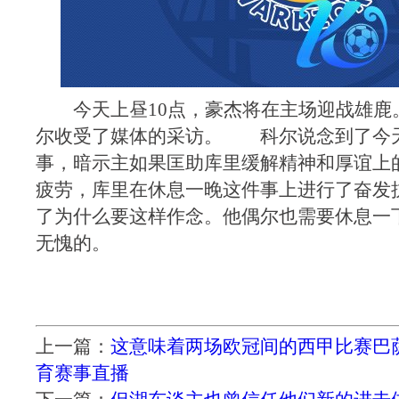
今天上昼10点，豪杰将在主场迎战雄鹿
尔收受了媒体的采访。 科尔说念到了今
事，暗示主如果匡助库里缓解精神和厚谊上
疲劳，库里在休息一晚这件事上进行了奋发
了为什么要这样作念。他偶尔也需要休息一
无愧的。
上一篇：
这意味着两场欧冠间的西甲比赛巴
育赛事直播