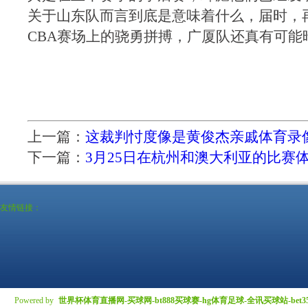
关于山东队而言到底是意味着什么，届时，
CBA赛场上的骁勇拼搏，广厦队还真有可能
上一篇：
这裁判忖度像是黄俊杰亲戚体育录像
下一篇：
3月25日在杭州和澳大利亚的比赛体
友情链接：
Powered by
世界杯体育直播网-买球网-bt888买球赛-hg体育足球-全讯买球站-bet3