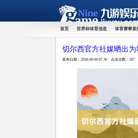
首页
世界杯体育信息
体育赛事直
切尔西官方社媒晒出为
发布日期：2026-06-06 07:36 点击次数：207