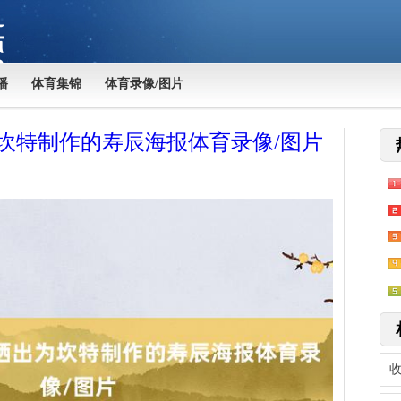
播
体育集锦
体育录像/图片
坎特制作的寿辰海报体育录像/图片