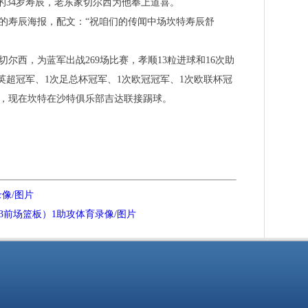
特的34岁寿辰，老东家切尔西为他奉上道喜。
的寿辰海报，配文：“祝咱们的传闻中场坎特寿辰舒
率于切尔西，为蓝军出战269场比赛，孝顺13粒进球和16次助
英超冠军、1次足总杯冠军、1次欧冠冠军、1次欧联杯冠
军，现在坎特在沙特俱乐部吉达联接踢球。
录像/图片
（3前场篮板）1助攻体育录像/图片