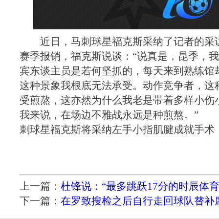
近日，马刺球星福克斯采纳了记者的采
赛季报销，福克斯说谈：“说真是，昆季，
宾东谈主员是若何坚抓的，每天来到熟练馆
这种景象我根底无法承受。动作竞争者，这
受煎熬，这亦然为什么我老是带着多样小伤
我来说，在场边不雅战永远是种煎熬。” 
刺球星福克斯将采纳左手小指肌腱成就手术
上一篇：
杜锋说：“最多跳跃17分的时辰体育
下一篇：
在罗致搜检之后自行走回球队替补