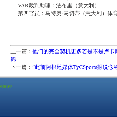
VAR裁判助理：法布里（意大利）
第四官员：马特奥-马切蒂（意大利）体
上一篇：
他们的完全契机更多若是不是卢卡
锦
下一篇：
”此前阿根廷媒体TyCSports报说
友情链接：