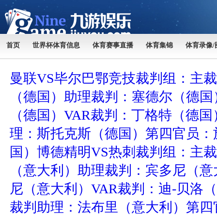
首页
世界杯体育信息
体育赛事直播
体育集锦
体育录像/
曼联VS毕尔巴鄂竞技裁判组：主
（德国）助理裁判：塞德尔（德国
（德国）VAR裁判：丁格特（德国
理：斯托克斯（德国）第四官员：
国）博德精明VS热刺裁判组：主
（意大利）助理裁判：宾多尼（意
尼（意大利）VAR裁判：迪-贝洛（
裁判助理：法布里（意大利）第四