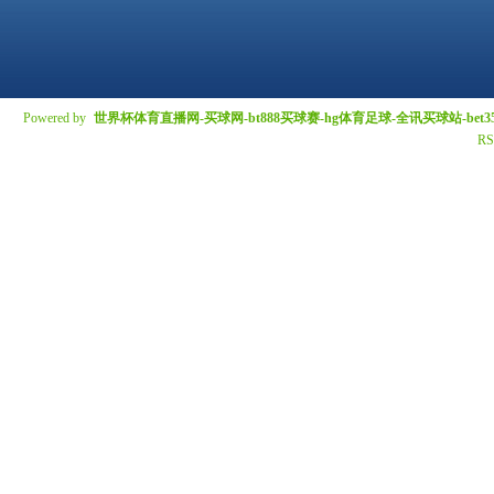
Powered by
世界杯体育直播网-买球网-bt888买球赛-hg体育足球-全讯买球站-bet3
R