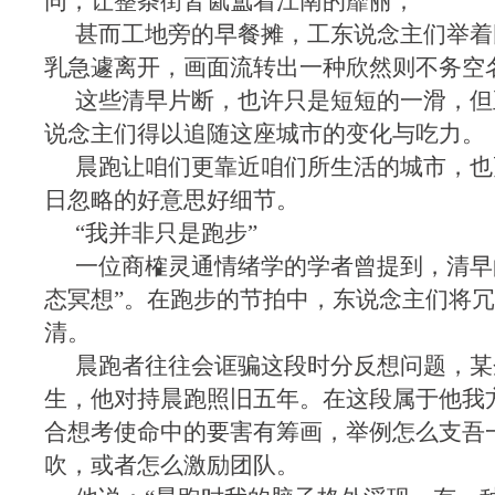
同，让整条街皆氤氲着江南的靡丽；
甚而工地旁的早餐摊，工东说念主们举着
乳急遽离开，画面流转出一种欣然则不务空
这些清早片断，也许只是短短的一滑，但
说念主们得以追随这座城市的变化与吃力。
晨跑让咱们更靠近咱们所生活的城市，也
日忽略的好意思好细节。
“我并非只是跑步”
一位商榷灵通情绪学的学者曾提到，清早
态冥想”。在跑步的节拍中，东说念主们将
清。
晨跑者往往会诓骗这段时分反想问题，某
生，他对持晨跑照旧五年。在这段属于他我
合想考使命中的要害有筹画，举例怎么支吾
吹，或者怎么激励团队。