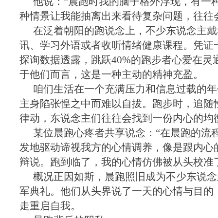
他说：“晨跑时我的脑子格外浮现，有一
种情景让我能抽离出来看待复杂问题，往往
在泛着朝阳的跑说念上，不少东说念主戴
讯、学习外语或者收听情绪健康课程。凭证
探询数据透露，跳跃40%的跑步者心爱在灵
于他们而言，这是一种主动的精神充盈。
咱们生活在一个充满压力和信息过载的年
主身陷张惶之中而难以自拔。跑步时，追随
律动，东说念主们往往会找到一份内心的均
某位晨跑心疼者共享说念：“在晨跑的流
发地驱动谛视我方的心情调养，像是跟内心
辩说。跑到临了，我的心情仿佛被从头校准
概况正因如斯，晨跑照旧成为不少东说念
军典礼。他们从头界说了一天的心情与目的
走重启自我。