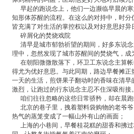
早起的跑说念上，他们一边濒临早晨的寒
知形体苏醒的流程。在这么的对持中，时分
皆充满了对生活的掌控权以及对好意思好异
碎屑化的焚烧戏院
清早是城市郁勃祈望的期间，好多东说念
理中，忽然发现了城市苏醒间的焚烧气，成
在朝阳微微散落下，环卫工东说念主算帐
得尤为优好意思。与此同期，路边早餐摊正
一天的生活，煎饼果子翻动时的香味在清早
激烈，让跑过的行东说念主忍不住深吸衔接
咱们往往忽略的这些日常骄矜，却在晨跑
北京的巷子里，拽着塑料袋购物的老爷爷
热气的蒸笼变成了一幅山外有山的画面；
上海的小巷间，早餐桂花糕的甜香和拂过