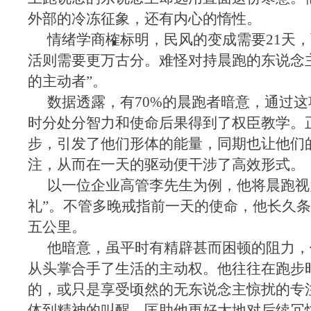
外部的冷冻征象，还有内心的惰性。
情绪学商榷标明，民风的变成需要21天
活则需要更万古分。难怪对持晨跑的东说念
的主动者”。
数据透露，有70%的晨跑者暗意，通过
时分处分智力和使命后果得到了权臣教学。
步，引发了他们形体的能量，同期也让他们
注，从而在一天的驱动便干涉了高效形式。
以一位企业高管李先生为例，他将晨跑视
礼”。不管多晚戒指前一天的使命，他长久
五公里。
他暗意，虽平时有精辟甚而困顿的阻力，
从头掌合手了生活的主动权。他往往在跑步
的，或只是享受顷然的无东说念主惊扰的专
体到精神的叫醒，匡助他更好大地对后续冗