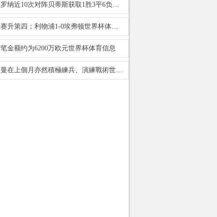
赫罗纳近10次对阵贝蒂斯获取1胜3平6负世界杯体育信息
先赛升第四；利物浦1-0埃弗顿世界杯体育信息
笔金额约为6200万欧元世界杯体育信息
阿曼在上個月亦然積極練兵、演練戰術世界杯体育信息