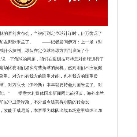
的赛前发布会，当被问到定位球计谋时，伊万赞叹了
要加友邦际米兰了。 ——记者发问伊万：上一场（对
成什么挟制，球队在定位球角球方面到底练了什
先说一下角球的问题，咱们在集训技巧特意对角球进行了
这场比赛咱们如实有些角球的契机，然则咱们不应该健
隆重。对方也有我方的隆重才能，也有我方的隆重质
球，对方队长（伊泽斯）本年就要转会到国米去了。对
才能。” 据意大利媒体国米新闻网此前报谈，海外米兰
印尼中卫伊泽斯，不外当今还莫得明确的转会发
效能于威尼斯，本赛季为球队出战35场意甲缠绵3128