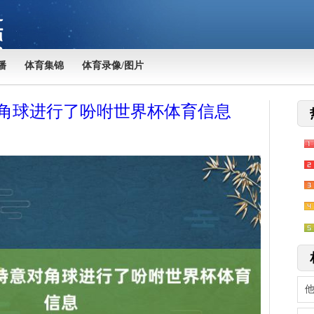
播
体育集锦
体育录像/图片
角球进行了吩咐世界杯体育信息