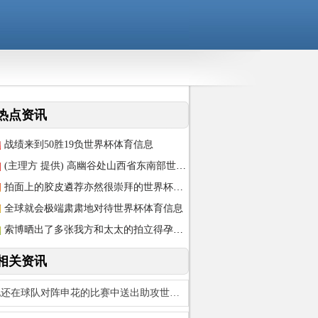
热点资讯
战绩来到50胜19负世界杯体育信息
(主理方 提供) 高幽谷处山西省东南部世界杯体育信息
拍面上的胶皮遴荐亦然很崇拜的世界杯体育信息
全球就会极端肃肃地对待世界杯体育信息
索博晒出了多张我方和太太的拍立得孕照世界杯体育信息
相关资讯
他还在球队对阵申花的比赛中送出助攻世界杯体育信息