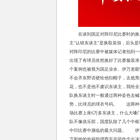
在谈到国足对阵印尼比赛时的换东
主“认错东谈主”是换取装假，后头
对阵印尼的比赛中被媒体记者拍到一
出现了有球员依然换好了比赛服装准
个案例也被视为国足业余、伊万老
不会齐东野语硬给他扣帽子，去尬黑
花，也不是他不虞识东谈主，我给全
队换东谈主时一般通过两种姿色去喊
势，比球员的球衣号码。 这两种
场比赛上座6万多东谈主，什么大嗓
队不像俱乐部，国度队除了几个中枢
中印比赛中濒临的最大问题。 伊
万和他的外籍助理西宾共同作念出决