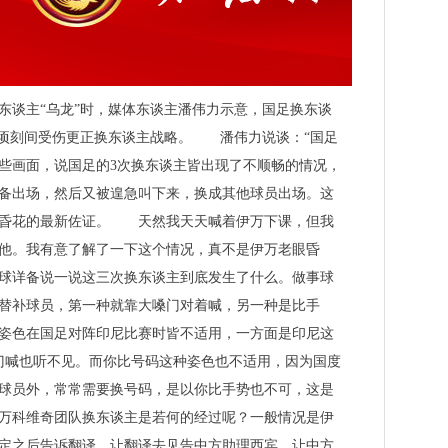
谈主“乌龙”时，媒体东谈主潘伟力示意，国足换东谈
是顷刻间受伤更正换东谈主战略。 潘伟力说谈：“国足
些画面，说国足的3次换东谈主皆出现了不顺畅的情况，
备出场，然后又被遑急叫下来，换成其他球员出场。这
眼昏花的最新佐证。 天然我天天喊着伊万下课，但我
他。我有意了解了一下这个情况，真不是伊万老眼昏
球详备说一说这三次换东谈主到底发生了什么。做事球
替补球员，第一种就靠大嗓门对着喊，另一种是比手
姿色在国足对阵印尼比赛时皆不适用，一方面是印尼这
门喊也听不见。而你比号码这种姿色也不适用，因为国度
球员外，常常需要换号码，是以你比手势也不可，这是
万科维奇团队换东谈主是若何的经过呢？一般情况是伊
定之后告诉翻译，让翻译去见告中方助理西宾，让中方