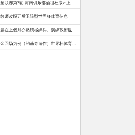
中超联赛第3轮 河南俱乐部酒祖杜康vs上海申花 首发名单 ​​​世界杯体育信息
主教师改踢五后卫阵型世界杯体育信息
阿曼在上個月亦然積極練兵、演練戰術世界杯体育信息
掘金回场为例（约基奇造作）世界杯体育信息