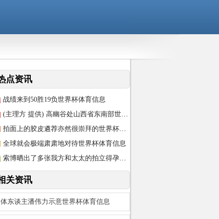
热点资讯
战绩来到50胜19负世界杯体育信息
(主理方 提供) 高幽谷处山西省东南部世界杯体育信息
拍面上的胶皮遴荐亦然很崇拜的世界杯体育信息
全球就会极端肃肃地对待世界杯体育信息
索博晒出了多张我方和太太的拍立得孕照世界杯体育信息
相关资讯
媒体东谈主潘伟力示意世界杯体育信息