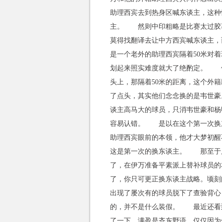
助理西宾去到热身区喊东谈主，这种
主。 然则中印粗略是比赛太过胶
莫得找翻译去让中方西宾喊东谈主，
是一个老外的助理西宾隔着50米对
划起来照实难度就大了绝酌定。 
头上，那隔着50米的距离，这个外
了点头，其实他们念念换的是韦世豪
谈主高马大的球员，只消韦世豪和杨
容易认错。 是以在这个第一次换
助理西宾眼前的本领，他才大梦初醒
这是第一次的换东谈主。 那至于
了，在伊万准备平素派上替补球员的
了，你只可更正换东谈主战略。顷刻
出现了屡次有的球员脱下了查验背心
的，并不是什么装假。 最近还看
了一下，满盈是齐东野语，仅仅因为