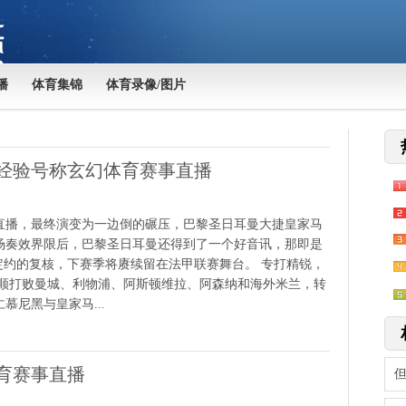
播
体育集锦
体育录像/图片
经验号称玄幻体育赛事直播
直播，最终演变为一边倒的碾压，巴黎圣日耳曼大捷皇家马
场奏效界限后，巴黎圣日耳曼还得到了一个好音讯，那即是
定约的复核，下赛季将赓续留在法甲联赛舞台。 专打精锐，
通顺打败曼城、利物浦、阿斯顿维拉、阿森纳和海外米兰，转
尼黑与皇家马...
育赛事直播