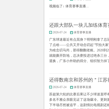
视频临了↓ 体育赛事直播...
还跟大部队一块儿加练体育
2026-07-24
体育赛事直播
广东球迷最近有点屈身？明明刚拿了总
了点啥——公共又开动念叨起“节拍大家
为啥念叨马尚，那得翻翻老账。2020到
就能撕开防地，总决赛投进过绝杀三分
退换，广东小外助的得分、组织智力掉了一
还得数南京和苏州的＂江苏
2026-07-24
体育赛事直播
苏超第六轮的比赛后果让不少球迷直呼
多名不雅众亲眼见证了这场爆冷。更刺
下半场尽然被追平，这剧情比电视剧还精