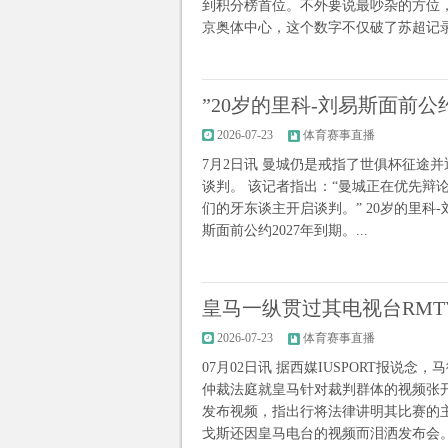
到积分榜首位。不外要说最吵杂的方位
京奥体中心，这个数字不仅破了苏超记录
”20岁的里科-刘易斯面前公
2026-07-23
体育赛事直播
7月2日讯 曼城仍是戒指了世俱杯征途并迎
谈判。 该记者指出：“曼城正在优先辩
们的牙东谈主开启谈判。” 20岁的里科-
斯面前公约2027年到期。...
皇马一纵贯过其电视台RM
2026-07-23
体育赛事直播
07月02日讯 据西媒IUSPORT报
仲裁法庭就皇马针对裁判群体的视频张开
发布视频，指出行将法律讲明其比赛的
戈斯还因皇马电台的视频而泪洒发布会。.