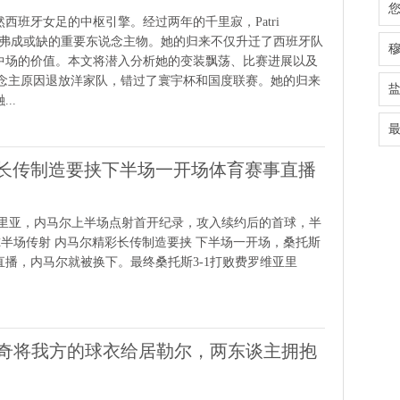
西班牙女足的中枢引擎。经过两年的千里寂，Patri
为球队弗成或缺的重要东说念主物。她的归来不仅升迁了西班牙队
中场的价值。本文将潜入分析她的变装飘荡、比赛进展以及
东说念主原因退放洋家队，错过了寰宇杯和国度联赛。她的归来
..
长传制造要挟下半场一开场体育赛事直播
维亚里亚，内马尔上半场点射首开纪录，攻入续约后的首球，半
尔半场传射 内马尔精彩长传制造要挟 下半场一开场，桑托斯
播，内马尔就被换下。最终桑托斯3-1打败费罗维亚里
里奇将我方的球衣给居勒尔，两东谈主拥抱