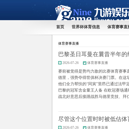
首页
世界杯体育信息
体育赛事直
体育赛事直播
巴黎圣日耳曼在曩昔半年的
2026-07-26
体育赛事直播
赛前被觉得是势均力敌的比赛体育赛事
德里，强势夺得世俱杯决赛门票。在这
他们全力帮扶的“同寅”里昂已通过法甲
巴黎的冠军含金量王人备 在欧冠赛场
战北好意思后接踵战胜马德里竞技、拜仁慕
尽管这个位置时时被低估体
2026-07-26
体育赛事直播