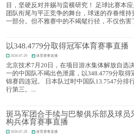
目，坚硬反对并赐与蛮横研究！ 足球比赛本
团队衔尾与平正竞争的舞台，球迷的存眷维持
一部分。但不雅赛中的不竭髦行径，不仅伤害了球
以348.4779分取得冠军体育赛事直播
2026-07-29
体育赛事直播
北京技术7月20日，在项目游水集体解放自选
一的中国队不竭出色泄露，以348.4779分取
锦赛四连冠。 日本队过时中国队13.7547分
行第三。...
斑马军团合手续与巴黎俱乐部及球员
构兵体育赛事直播
2026-07-28
体育赛事直播