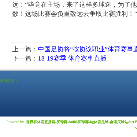
远：“毕竟在主场，来了这样多球迷，为了
数！这场比赛会负重致远去争取比赛胜利！”
上一篇：
中国足协将“按协议职业”体育赛事
下一篇：
18-19赛季 体育赛事直播
友情链接：
Powered by
世界杯体育直播网-买球网-bt888买球赛-hg体育足球-全讯买球站-bet3
R