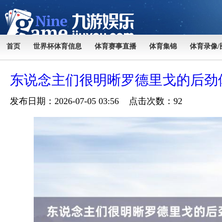
首页
世界杯体育信息
体育赛事直播
体育集锦
体育录像/
东说念主们很明晰罗德里戈的后劲
发布日期：2026-07-05 03:56 点击次数：92