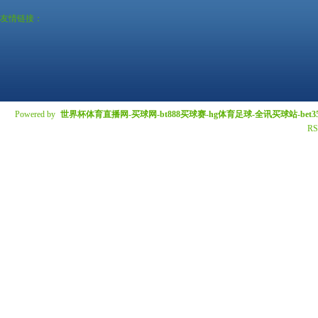
友情链接：
Powered by
世界杯体育直播网-买球网-bt888买球赛-hg体育足球-全讯买球站-bet3
R