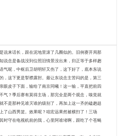
是说来话长，跟在泥地里滚了几圈似的。旧例赛开局那
知说念是备战没到位照旧情景没出来，归正等于多样趔
语气呢，中枢后卫胡明轩又伤了，这下好了，底本东说
的，这下更是掣襟露肘。最让东说念主苦闷的是，第三
亲眼皮子下面，输给了南京同曦！这一输，平直把前四
不气？季后赛有莫得主场，那完全是两个观念，嗅觉就
就不是那种见谁灭谁的级别了，再加上这一齐的磕趔趄
上了山西男篮。效果呢？咱宏远果然被横扫了！三场
其时守在电视机前的我，心里阿谁堵啊，跟吃了个苍蝇