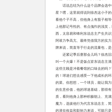
话说总结为什么这个品牌会选中
星？嘿，这里就得说到徐杰这小子的
看他个子不高，但他身上有股子相等
上他那记号性的、有点傀怍的浅笑，
西，太容易和锋利东说念主产生共识
阿谁力争高亢、最终凭借我方的实力
牌来说，简直等于行走的流量包，是
还紧记季后赛那会儿吗？徐杰旧
叫一个火爆！不是饭点皆东说念主满
这些主顾是冲着餐馆的口味去的吗？
的！球迷们想去感受一下他成长的环
的菜。你想想，一个球员，能让我方
的生意价值，他的球迷基础，那得有
质，看到他身上那种积极朝上、充满
魔力，选拔他行为代言东说念主，简
的潜在收益和影响力来说，可能只是