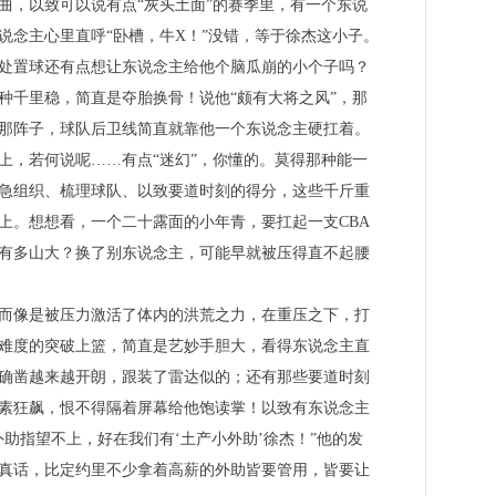
曲，以致可以说有点“灰头土面”的赛季里，有一个东说
说念主心里直呼“卧槽，牛X！”没错，等于徐杰这小子。
处置球还有点想让东说念主给他个脑瓜崩的小个子吗？
种千里稳，简直是夺胎换骨！说他“颇有大将之风”，那
那阵子，球队后卫线简直就靠他一个东说念主硬扛着。
上，若何说呢……有点“迷幻”，你懂的。莫得那种能一
急组织、梳理球队、以致要道时刻的得分，这些千斤重
上。想想看，一个二十露面的小年青，要扛起一支CBA
有多山大？换了别东说念主，可能早就被压得直不起腰
而像是被压力激活了体内的洪荒之力，在重压之下，打
难度的突破上篮，简直是艺妙手胆大，看得东说念主直
确凿越来越开朗，跟装了雷达似的；还有那些要道时刻
素狂飙，恨不得隔着屏幕给他饱读掌！以致有东说念主
助指望不上，好在我们有‘土产小外助’徐杰！”他的发
真话，比定约里不少拿着高薪的外助皆要管用，皆要让