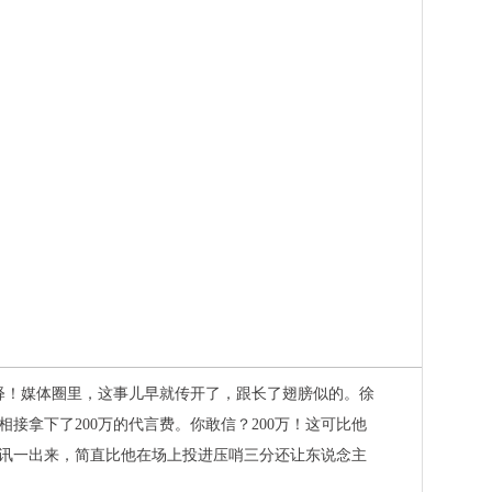
解释！媒体圈里，这事儿早就传开了，跟长了翅膀似的。徐
接拿下了200万的代言费。你敢信？200万！这可比他
讯一出来，简直比他在场上投进压哨三分还让东说念主