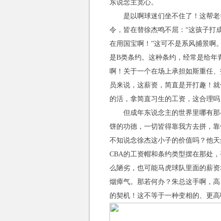
东说念主宽心。
是以啊球迷们坐不住了！这帮老
令，皆在替徐杰鸣不屈：“这孩子打
在用国宝啊！”这可不是系风捕景啊
是B类条约。这种条约，经常是给年青
啊！关于一个在场上承担如斯重任、
员来说，这薪资，简直是开打趣！就
的活，拿简直习生的工资，这合理吗
但成年东说念主的世界里哪有那
饼的功德，一切皆得靠我方去拼，靠
不知说念徐杰这小子的价值吗？他天
CBA的工资帽和条约类型摆在那处
么陋劣，也可能马虎球队里面的薪资
烟瘴气。那若何办？朱总这手啊，高
的契机！这不等于一种变相的、更高