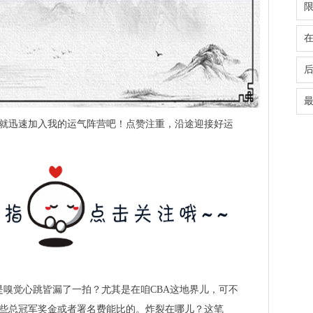
就迅速加入我的运气阵营吧！点赞注重，沿途迎接好运
是嗅觉心跳皆漏了一拍？尤其是在咱CBA这地界儿，可不
些总冠军奖金或者署名费能比的。炸裂在哪儿？这笔