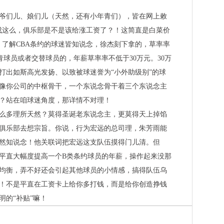
爷们儿、娘们儿（天然，还有小年青们），皆在网上敕
成这么，俱乐部是不是该给涨工资了？！这简直是白菜价
。了解CBA条约的球迷皆知说念，徐杰刻下拿的，草率率
球员或者交替球员的，年薪草率率不低于30万元。30万
打出如斯高光发扬、以致被球迷誉为“小外助级别”的球
像你公司的中枢骨干，一个东说念骨干着三个东说念主
？站在咱球迷角度，那详情不对理！
么多理所天然？莫得圣诞老东说念主，更莫得天上掉馅
俱乐部去想宗旨。你说，行为宏远的总司理，朱芳雨能
然知说念！他关联词把宏远这支队伍摸得门儿清。但
，平直大幅度提高一个B类条约球员的年薪，操作起来没那
均衡，弄不好还会引起其他球员的小情感，搞得队伍乌
！不是平直在工资卡上给你多打钱，而是给你创造挣钱
明的“补贴”嘛！