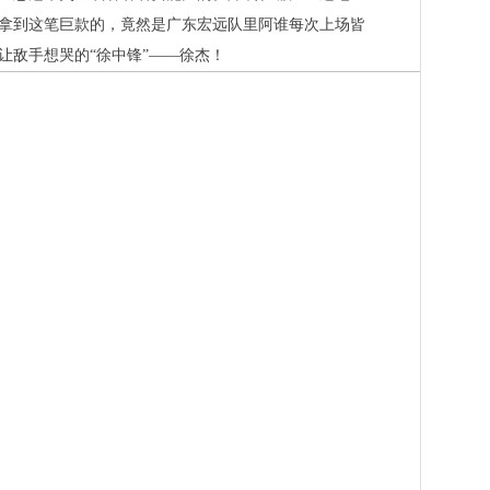
拿到这笔巨款的，竟然是广东宏远队里阿谁每次上场皆
让敌手想哭的“徐中锋”——徐杰！