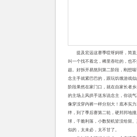
提及宏远这赛季哎呀妈呀，简直
叫一个找不着北，稀里吞吐的，也不
趄。好拆开易熬到第二阶段，刚想喘
念主手就紧巴巴的，跟玩饥饿游戏似
阶段果然在家门口，就在自家长者乡
的主场上风拱手送东说念主，你说气
像穿没穿内裤一样分别大！底本实力
绊，到了季后赛第二轮，硬邦邦地撞
球，干脆利落，小数契机皆没给留。
似的，太未必，太不甘了。