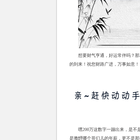
想要财气亨通，好运常伴吗？那
的到来！祝您财路广进，万事如意！
嘿200万这数字一蹦出来，是不
是璷黫哪个哥们儿的年薪，更不是那