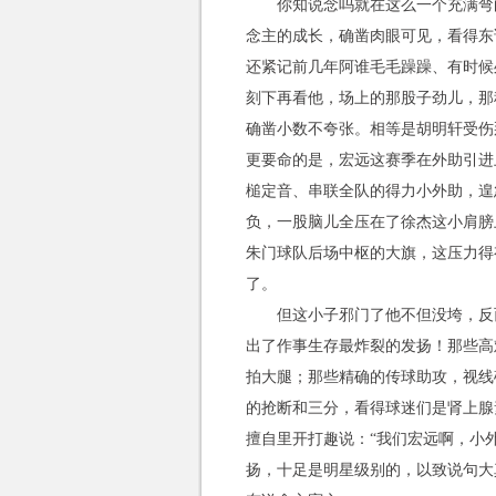
你知说念吗就在这么一个充满弯
念主的成长，确凿肉眼可见，看得东
还紧记前几年阿谁毛毛躁躁、有时候
刻下再看他，场上的那股子劲儿，那
确凿小数不夸张。相等是胡明轩受伤
更要命的是，宏远这赛季在外助引进
槌定音、串联全队的得力小外助，遑
负，一股脑儿全压在了徐杰这小肩膀
朱门球队后场中枢的大旗，这压力得
了。
但这小子邪门了他不但没垮，反
出了作事生存最炸裂的发扬！那些高
拍大腿；那些精确的传球助攻，视线
的抢断和三分，看得球迷们是肾上腺
擅自里开打趣说：“我们宏远啊，小外
扬，十足是明星级别的，以致说句大