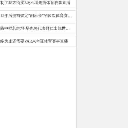
限制了我方衔接3场不堪走势体育赛事直播
在13年后提前锁定“副班长”的位次体育赛事直播
后防中枢若纳坦-塔也将代表拜仁出战世俱杯体育赛事直播
最终为止还需要VAR来考证体育赛事直播