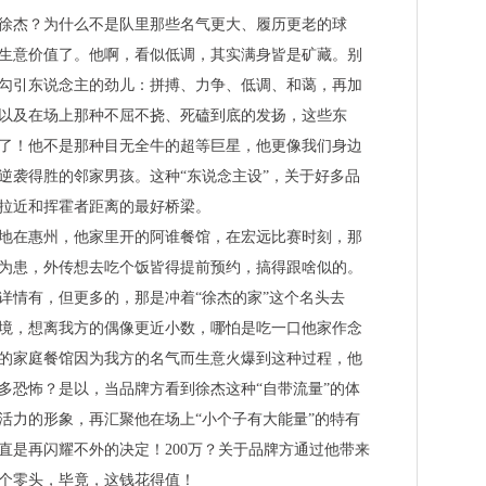
徐杰？为什么不是队里那些名气更大、履历更老的球
生意价值了。他啊，看似低调，其实满身皆是矿藏。别
勾引东说念主的劲儿：拼搏、力争、低调、和蔼，再加
以及在场上那种不屈不挠、死磕到底的发扬，这些东
了！他不是那种目无全牛的超等巨星，他更像我们身边
逆袭得胜的邻家男孩。这种“东说念主设”，关于好多品
拉近和挥霍者距离的最好桥梁。
地在惠州，他家里开的阿谁餐馆，在宏远比赛时刻，那
为患，外传想去吃个饭皆得提前预约，搞得跟啥似的。
详情有，但更多的，那是冲着“徐杰的家”这个名头去
境，想离我方的偶像更近小数，哪怕是吃一口他家作念
的家庭餐馆因为我方的名气而生意火爆到这种过程，他
多恐怖？是以，当品牌方看到徐杰这种“自带流量”的体
活力的形象，再汇聚他在场上“小个子有大能量”的特有
直是再闪耀不外的决定！200万？关于品牌方通过他带来
个零头，毕竟，这钱花得值！