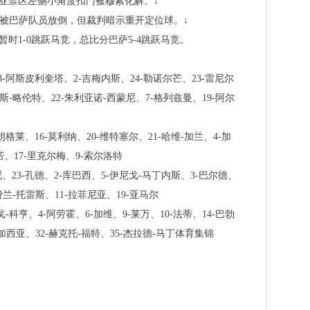
尼亚禁区左侧小角度扣门被穆索化解。↓
机被巴萨队员放倒，但裁判暗示重开定位球。↓
时1-0跳跃马竞，总比分巴萨5-4跳跃马竞。
-阿斯皮利奎塔、2-吉梅内斯、24-勒诺尔芒、23-雷尼尔
斯-略伦特、22-朱利亚诺-西蒙尼、7-格列兹曼、19-阿尔
朗格莱、16-莫利纳、20-维特塞尔、21-哈维-加兰、4-加
诺、17-里克尔梅、9-索尔洛特
、23-孔德、2-库巴西、5-伊尼戈-马丁内斯、3-巴尔德、
-费兰-托雷斯、11-拉菲尼亚、19-亚马尔
-科亨、4-阿劳霍、6-加维、9-莱万、10-法蒂、14-巴勃
-加西亚、32-赫克托-福特、35-杰拉德-马丁体育集锦