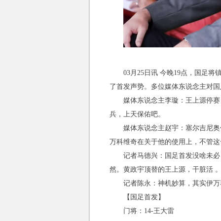
03月25日讯 今晚19点，国
了首发声势。多位媒体东说念主对国
媒体东说念主李璇：王上源停赛
兵，上天保佑吧。
媒体东说念主赵宇：塞尔吉尼奥
万科维奇在关于他的使用上，不管这一场
记者马德兴：国足首发没啥未必
然。黄政宇顶替的王上源，干脏活 ​​​
记者陈永：神机妙算，其实伊万
【国足首发】
门将：14-王大雷