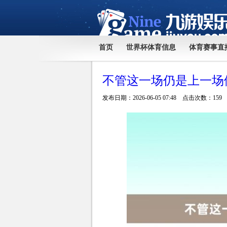
首页
世界杯体育信息
体育赛事直
不管这一场仍是上一场
发布日期：2026-06-05 07:48 点击次数：159