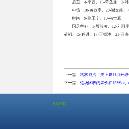
后卫：4-李磊、16-蒋圣龙、2-
中场：18-黄政宇、20-谢文能、
时尚：9-张玉宁、10-韦世豪
国足替补：1-颜骏凌、12-刘殿座
荷韬、15-程进、17-王振澳、21-汪
上一篇：
格林威治工夫上昼11点开
下一篇：
这场比赛的票价在125欧元-
友情链接：