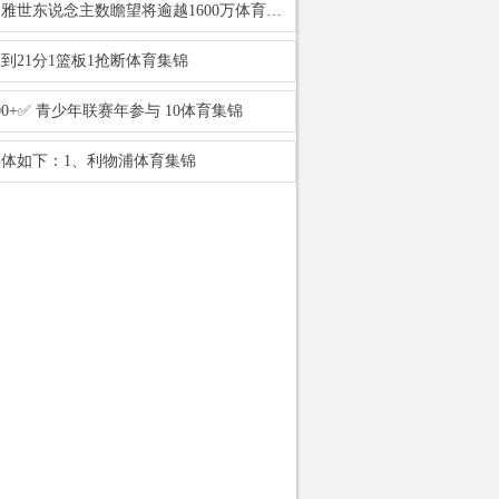
不雅世东说念主数瞻望将逾越1600万体育集锦
到21分1篮板1抢断体育集锦
00+✅ 青少年联赛年参与 10体育集锦
具体如下：1、利物浦体育集锦