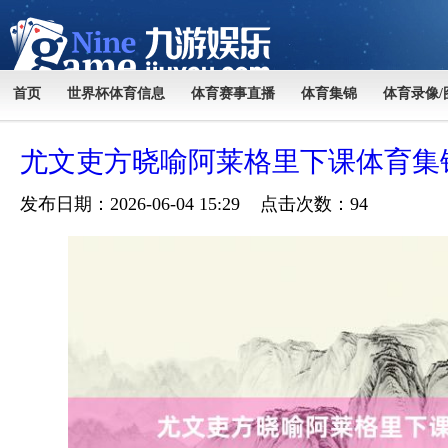
首页
世界杯体育信息
体育赛事直播
体育集锦
体育录像/
尤文吏方晓喻阿莱格里下课体育集
发布日期：2026-06-04 15:29 点击次数：94