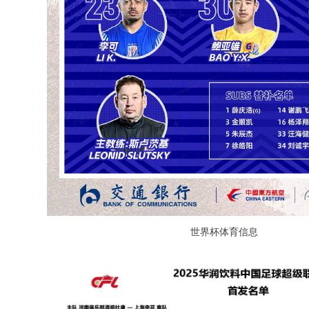
世界杯体育信息