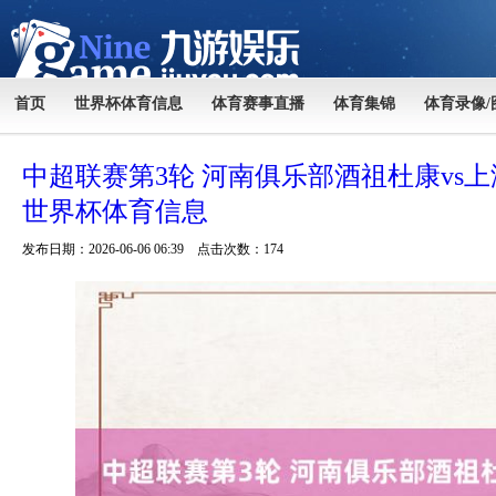
首页
世界杯体育信息
体育赛事直播
体育集锦
体育录像/
中超联赛第3轮 河南俱乐部酒祖杜康vs上海申
世界杯体育信息
发布日期：2026-06-06 06:39 点击次数：174