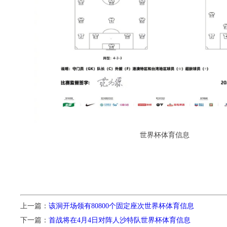
世界杯体育信息
上一篇：
该洞开场领有80800个固定座次世界杯体育信息
下一篇：
首战将在4月4日对阵人沙特队世界杯体育信息