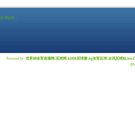
友情链接：
Powered by
世界杯体育直播网-买球网-bt888买球赛-hg体育足球-全讯买球站-bet3
R